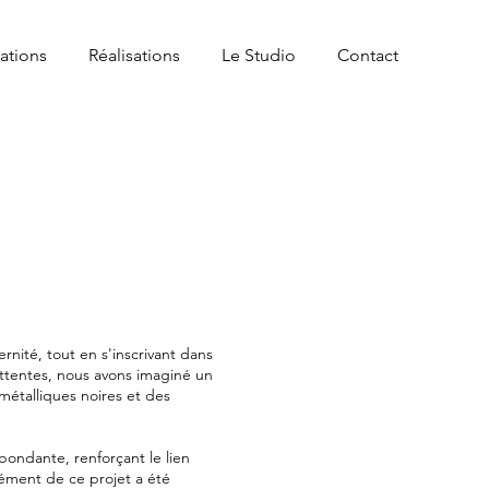
tations
Réalisations
Le Studio
Contact
rnité, tout en s'inscrivant dans
attentes, nous avons imaginé un
métalliques noires et des
abondante, renforçant le lien
lément de ce projet a été